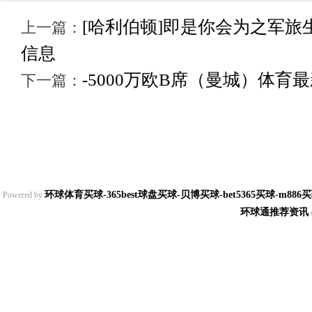
[哈利伯顿]即是你会为之军
上一篇：
信息
-5000万欧B席（曼城）体育
下一篇：
环球体育买球-365best球盘买球-贝博买球-bet5365买球-m886买
Powered by
环球通推荐资讯