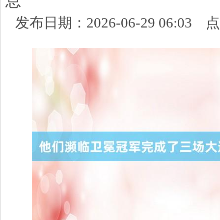
息
发布日期：2026-06-29 06:03