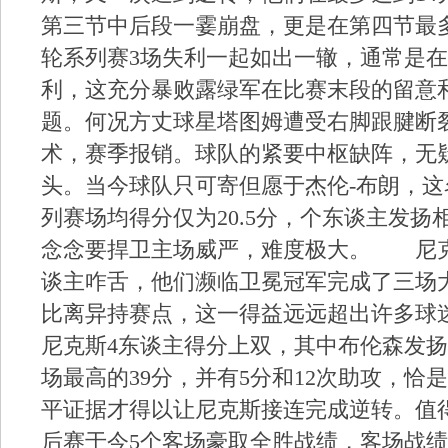
第三节中后段一霎崩盘，更是在第四节最多
轮系列赛3场失利一起如出一辙，通常是
利，这充分暴败露绿军在比赛末段的留意
题。何况方丈球星塔图姆遭受右脚跟腱断
术，赛季报销。球队的紧要中枢缺阵，无
头。当今球队只可寄但愿于杰伦-布朗，这
列赛场均得分仅为20.5分，个东谈主发
念念要捍卫主场威严，难度极大。 尼
谈主咋舌，他们濒临卫冕冠军完成了三场大
比离异持赛点，这一得益远远超出许多球
尼克斯4东谈主得分上双，其中布伦森发
场最高的39分，并有5分和12次助攻，恰
平证据才得以让尼克斯接连完成逆转。值
后赛于今5个客场豪取全胜战绩，客场战