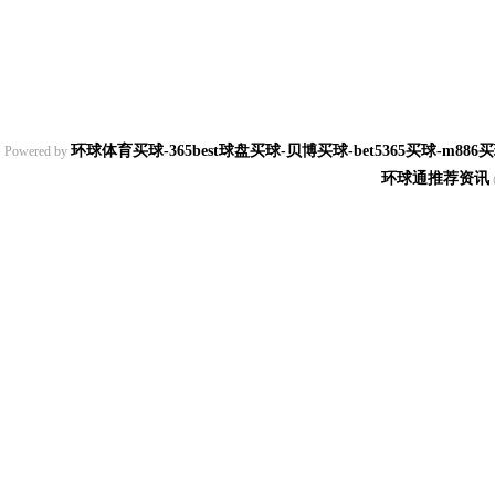
环球体育买球-365best球盘买球-贝博买球-bet5365买球-m886买
Powered by
环球通推荐资讯