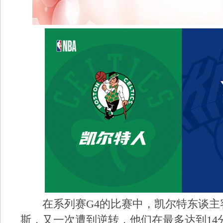
在系列赛G4的比赛中，凯尔特东谈主客场1
斯，又一次遭到逆转，他们在最多达到14