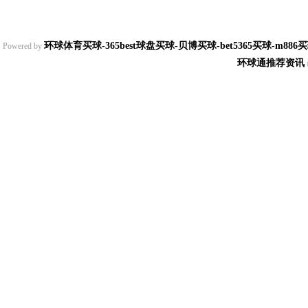
环球体育买球-365best球盘买球-贝博买球-bet5365买球-m886买
Powered by
环球通推荐资讯