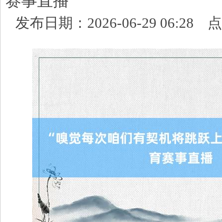
赛事直播
发布日期：2026-06-29 06:28