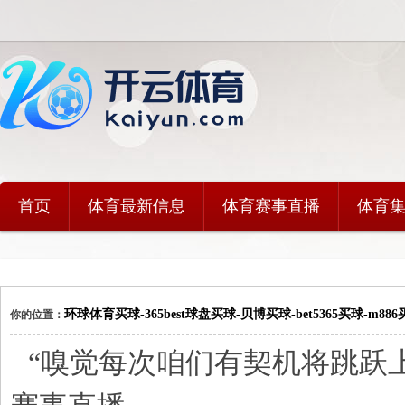
首页
体育最新信息
体育赛事直播
体育
环球体育买球-365best球盘买球-贝博买球-bet5365买球-m886买球
你的位置：
界杯买球网-全讯新2买球-36bet买球网_体讯环球通推荐资讯
体育赛事
>
“嗅觉每次咱们有契机将跳跃