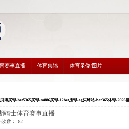
育赛事直播
体育集锦
体育录像/图片
博买球-bet5365买球-m886买球-12bet压球-ag买球站-bat365体球-2026
_体讯环球通推荐资讯
体育赛事直播
>
>
逾期骑士体育赛事直播
点击次数：182