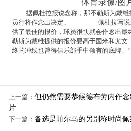
体育录像/图
据佩杜拉报说念称，那不勒斯为戴维提
员行将作念出决定。 佩杜拉写说念
供了最佳的报价，球员很快就会作念出
勒斯为戴维提供的报价要高于国米和尤文
终的冲线也曾得俱乐部手中领有的底牌。”
但仍然需要恭候德布劳内作念
上一篇：
片
备选是帕尔马的另别称时尚佩
下一篇：