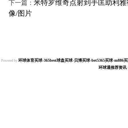
米特罗维奇点射到手匡助利雅
下一篇：
像/图片
环球体育买球-365best球盘买球-贝博买球-bet5365买球-m886买
Powered by
环球通推荐资讯