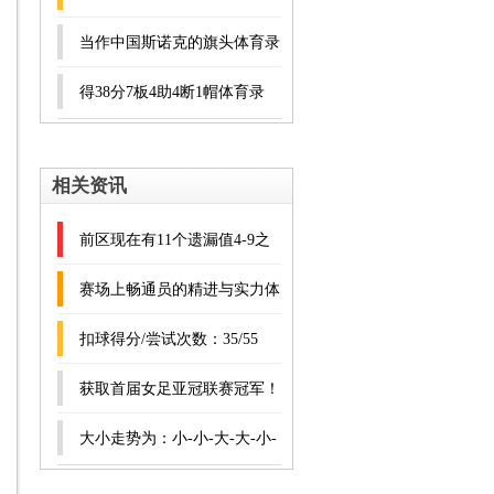
记者的采访体育录像/图片
当作中国斯诺克的旗头体育录
像/图片
得38分7板4助4断1帽体育录
像/图片
相关资讯
前区现在有11个遗漏值4-9之
间的温码体育录像/图片
赛场上畅通员的精进与实力体
育录像/图片
扣球得分/尝试次数：35/55
【2】卢卡西克体育录像/图片
获取首届女足亚冠联赛冠军！
绿茵赛场上体育录像/图片
大小走势为：小-小-大-大-小-
大-小-大-大-大体育录像/图片