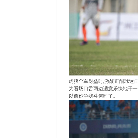
虎狼全军对垒时,激战正酣球迷
为看场口舌两边适意乐快地干一
以前你争我斗何时了。