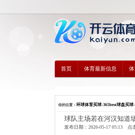
首页
体育最新信息
体
环球体育买球-365best球盘买球-贝
你的位置：
界杯买球网-全讯新2买球-36bet买球网
球队主场若在河汉知道场
发布日期：2026-05-17 05:13 