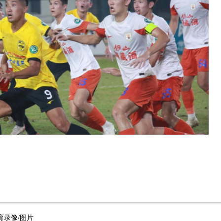
育录像/图片