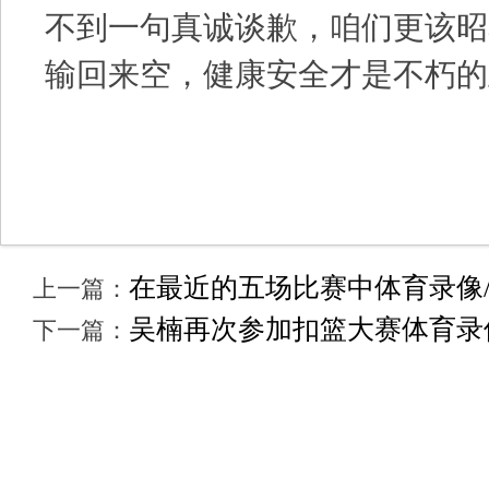
不到一句真诚谈歉，咱们更该昭
输回来空，健康安全才是不朽的
在最近的五场比赛中体育录像
上一篇：
吴楠再次参加扣篮大赛体育录
下一篇：