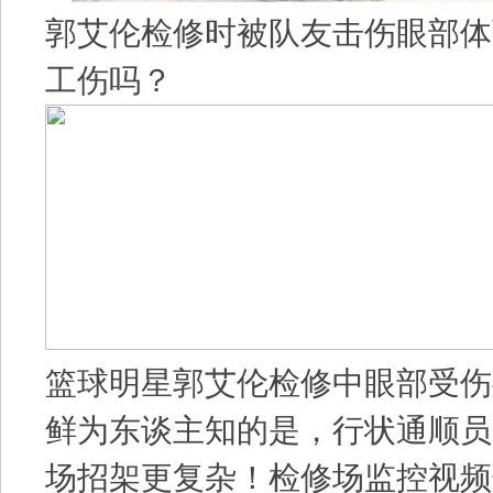
郭艾伦检修时被队友击伤眼部体
工伤吗？
篮球明星郭艾伦检修中眼部受伤
鲜为东谈主知的是，行状通顺员
场招架更复杂！检修场监控视频