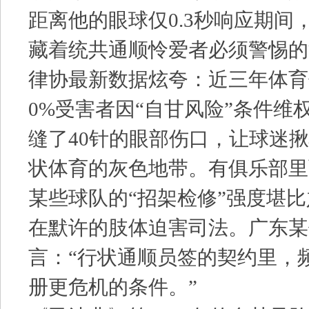
距离他的眼球仅0.3秒响应期间
藏着统共通顺怜爱者必须警惕的
律协最新数据炫夸：近三年体育
0%受害者因“自甘风险”条件维
缝了40针的眼部伤口，让球迷
状体育的灰色地带。有俱乐部里
某些球队的“招架检修”强度堪
在默许的肢体迫害司法。广东某
言：“行状通顺员签的契约里，
册更危机的条件。”