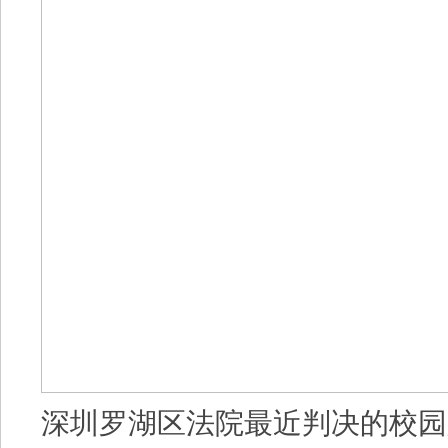
深圳罗湖区法院最近判决的校园