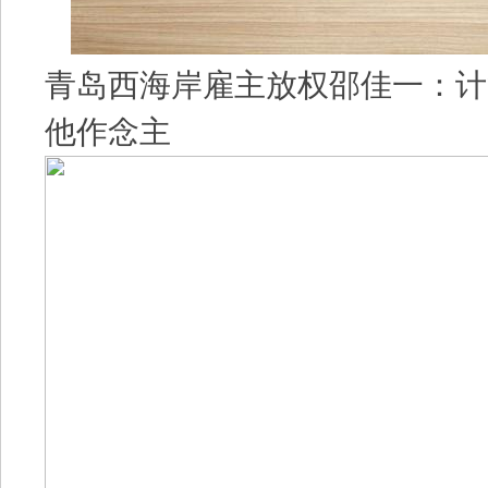
青岛西海岸雇主放权邵佳一：计
他作念主