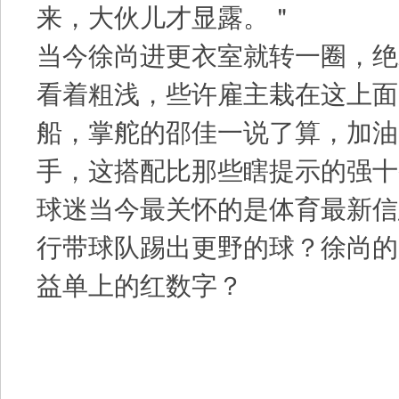
来，大伙儿才显露。＂
当今徐尚进更衣室就转一圈，绝
看着粗浅，些许雇主栽在这上面
船，掌舵的邵佳一说了算，加油
手，这搭配比那些瞎提示的强十
球迷当今最关怀的是体育最新信
行带球队踢出更野的球？徐尚的
益单上的红数字？