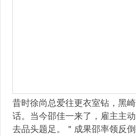
昔时徐尚总爱往更衣室钻，黑崎
话。当今邵佳一来了，雇主主动
去品头题足。＂成果邵率领反倒