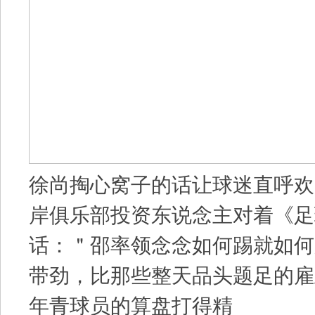
徐尚掏心窝子的话让球迷直呼欢
岸俱乐部投资东说念主对着《足
话：＂邵率领念念如何踢就如何
带劲，比那些整天品头题足的雇
年青球员的算盘打得精