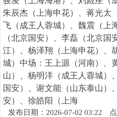
骏凌（上海海港）、刘殿座（
朱辰杰（上海申花）、蒋光太
飞（成王人蓉城）、魏震（上
（北京国安）、李磊（北京国
江）、杨泽翔（上海申花）、
城）中场：王上源（河南）、
山）、杨明洋（成王人蓉城）
国安）、谢文能（山东泰山）
安）、徐皓阳（上海
发布日期：2026-07-02 03:22