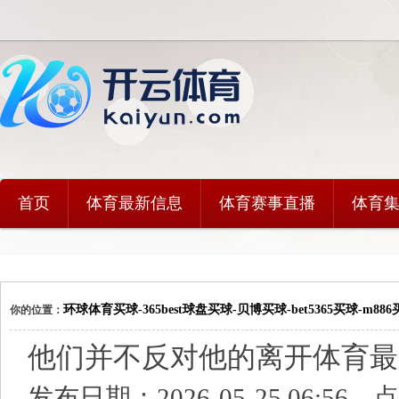
首页
体育最新信息
体育赛事直播
体育
环球体育买球-365best球盘买球-贝博买球-bet5365买球-m886买球
你的位置：
界杯买球网-全讯新2买球-36bet买球网_体讯环球通推荐资讯
体育最新
>
他们并不反对他的离开体育最
发布日期：2026-05-25 06:56