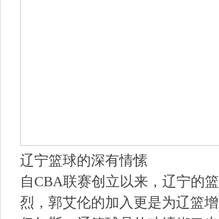
辽宁篮球的深有情愫
自CBA联赛创立以来，辽宁的
烈，郭艾伦的加入更是为辽篮增