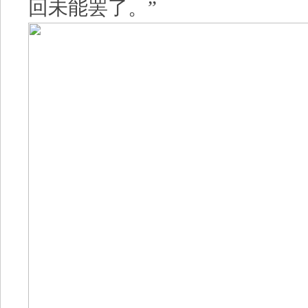
回未能罢了。”