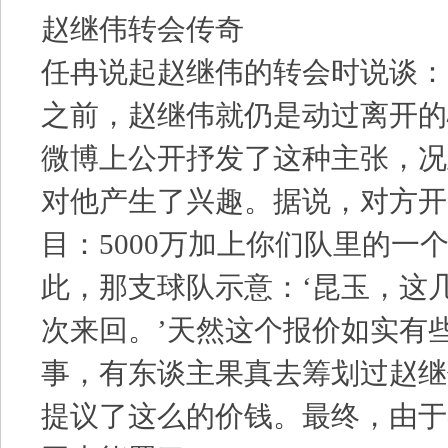
赵继伟转会传奇
任冉说起赵继伟的转会时说谈：
之前，赵继伟就仍是动过离开的
微博上公开抒发了这种主张，况
对他产生了兴趣。据说，对方开
目：5000万加上你们队里的一
此，那支球队示意：‘昆玉，这
次来回。’天然这个报价如实有
事，有东谈主果真去筹划过赵继
提议了这么的价钱。最终，由于