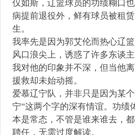
仅如斯，辽篮球员的功绩糊口也
病提前退役外，鲜有球员被租赁
生。
我率先是因为郭艾伦而热心辽篮
风口浪尖上，诱惑了许多东谈主
我对他的印象并不深，但当他离
援救却未始动摇。
爱慕辽宁队，并非只是因为某个
宁”这两个字的深有情谊。功绩
本是常态，不管是谁来谁去，都
聘任，无需过度解读。