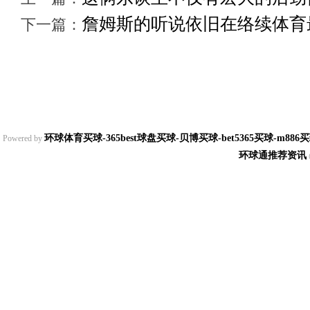
詹姆斯的听说依旧在络续体育
下一篇：
环球体育买球-365best球盘买球-贝博买球-bet5365买球-m886买
Powered by
环球通推荐资讯