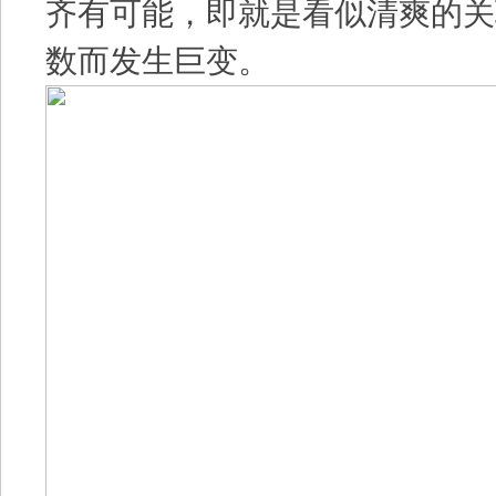
齐有可能，即就是看似清爽的关
数而发生巨变。