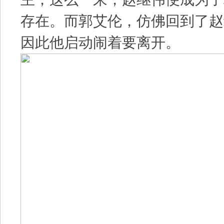
存在。而郭艾伦，仿佛回到了赵
因此他启动闹着要离开。