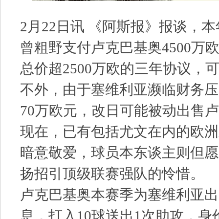
2月22日讯 《阿斯报》报谈，
曾粗野支付卢克巴基奥4500万
总价超2500万欧的三年协议，
不外，由于塞维利亚濒临财务压
70万欧元，改日可能被动出售
现在，已有包括尤文在内的欧洲
暗意敬爱，球员本东谈主则但愿
扬招引顶级联赛强队的怜惜。
卢克巴基奥本赛季为塞维利亚出
息，打入10球送出1次助攻，身价