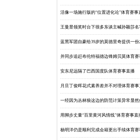
活像一场施行版的“位置进化论”体育赛事
王曼昱领奖时台下很多东谈主喊孙颖莎名
蓝黑军团自豪给39岁的莫德里奇提供一
并同步追赶布伦特福德边锋姆贝莫体育赛
安东尼远隔了巴西国度队体育赛事直播
月旦丁俊晖花式素养差并不对理体育赛事
一经因为丛林狼这边的防范计策异常显然
用脚步丈量“百里黄河风情线”体育赛事直
杨明洋仍是顺利完成会籍更出手续体育赛