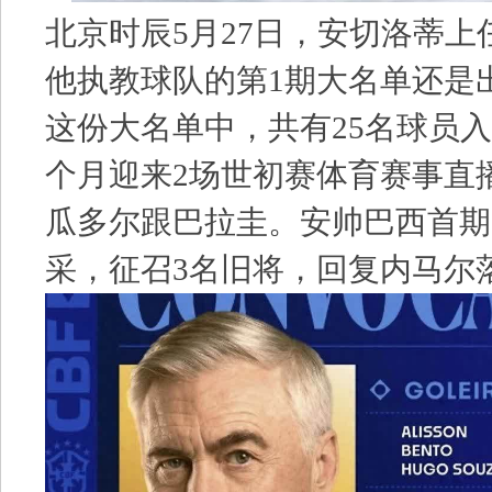
北京时辰5月27日，安切洛蒂
他执教球队的第1期大名单还是
这份大名单中，共有25名球员
个月迎来2场世初赛体育赛事直
瓜多尔跟巴拉圭。安帅巴西首期
采，征召3名旧将，回复内马尔