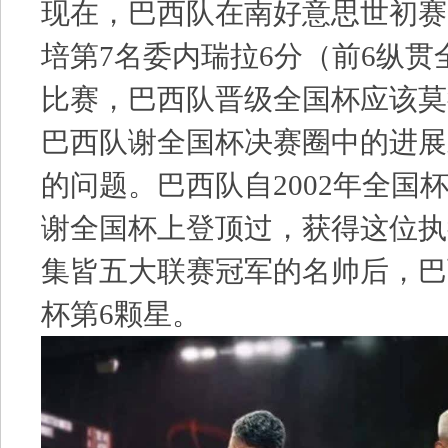
现在，巴西队在南好意思世初赛
培第7名委内瑞拉6分（前6纵贯
比赛，巴西队晋级全国杯应该莫
巴西队谢全国杯决赛圈中的进展
的问题。巴西队自2002年全国
谢全国杯上登顶过，获得这位执
集皆五大联赛冠军的名帅后，巴
杯第6颗星。