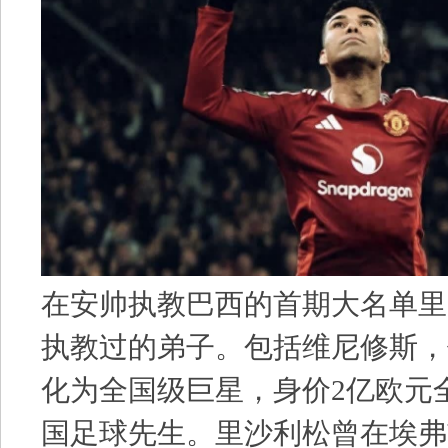
在安帅执教巴西的首期大名单里
执教过的弟子。包括维尼修斯，
化为全国级巨星，身价2亿欧元
国足球先生。里沙利松曾在埃弗