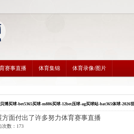
育赛事直播
体育集锦
体育录像/图片
博买球-bet5365买球-m886买球-12bet压球-ag买球站-bat365体球-2026
_体讯环球通推荐资讯
体育赛事直播
>
>
展方面付出了许多努力体育赛事直播
点击次数：173