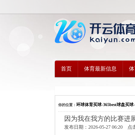
首页
体育最新信息
体
环球体育买球-365best球盘买球-贝
你的位置：
界杯买球网-全讯新2买球-36bet买球网
因为我在我方的比赛进
发布日期：2026-05-27 06:20 