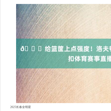
2025长春全明星