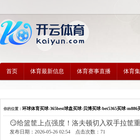
首页
体育最新信息
体育赛事直播
体育
环球体育买球-365best球盘买球-贝博买球-bet5365买球-m886买球
你的位置：
界杯买球网-全讯新2买球-36bet买球网_体讯环球通推荐资讯
体育赛事
>
😏给篮筐上点强度！洛夫顿切入双手拉筐
发布日期：2026-05-26 02:54 点击次数：71