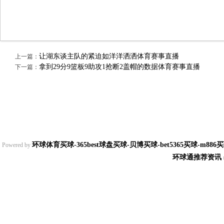
让湖东谈主队的紧迫如洋洋洒洒体育赛事直播
上一篇：
拿到29分9篮板9助攻1抢断2盖帽的数据体育赛事直播
下一篇：
环球体育买球-365best球盘买球-贝博买球-bet5365买球-m886买
Powered by
环球通推荐资讯