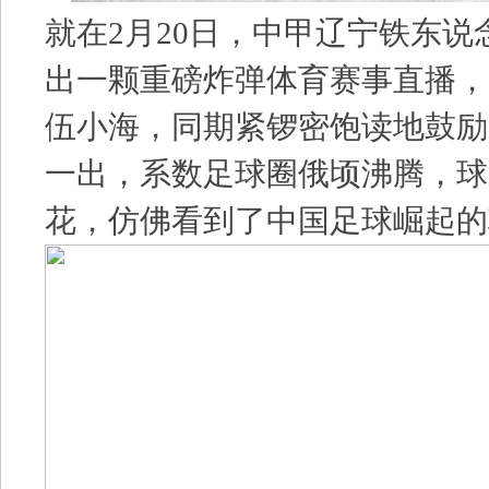
就在2月20日，中甲辽宁铁东
出一颗重磅炸弹体育赛事直播，
伍小海，同期紧锣密饱读地鼓励
一出，系数足球圈俄顷沸腾，球
花，仿佛看到了中国足球崛起的