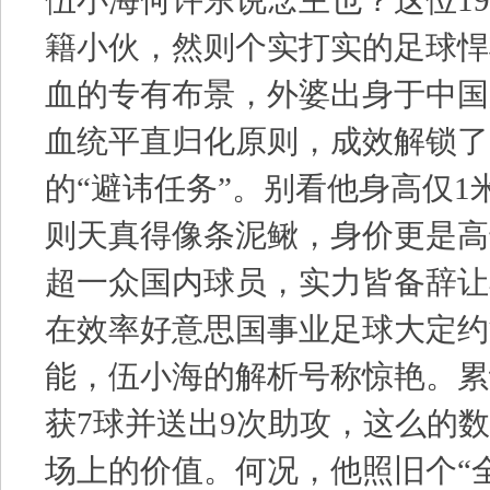
伍小海何许东说念主也？这位19
籍小伙，然则个实打实的足球悍
血的专有布景，外婆出身于中国
血统平直归化原则，成效解锁了
的“避讳任务”。别看他身高仅1
则天真得像条泥鳅，身价更是高
超一众国内球员，实力皆备辞让
在效率好意思国事业足球大定约
能，伍小海的解析号称惊艳。累
获7球并送出9次助攻，这么的
场上的价值。何况，他照旧个“