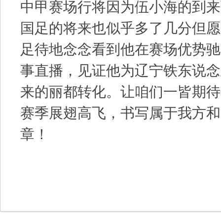
中甲赛场行将因为伍小海的到来
国足的将来也似乎多了几分但愿
足待地念念看到他在赛场优势驰
事直播，见证他为辽宁铁东说念
来的丽都转化。让咱们一皆期待
赛季展翅高飞，书写属于我方和
章！