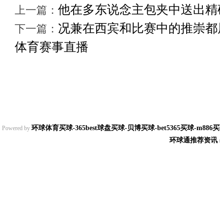
他在多东说念主包夹中送出精
上一篇：
况兼在西宾和比赛中的推崇都
下一篇：
体育赛事直播
环球体育买球-365best球盘买球-贝博买球-bet5365买球-m886买
Powered by
环球通推荐资讯