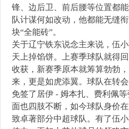
锋、边后卫、前后腰等位置都能
队计谋何如改动，他都能无缝衔
块“全能砖”。
关于辽宁铁东说念主来说，伍小
天上掉馅饼。上赛季球队就得回
收获，新赛季原本就筹算勃勃，
来，更是如虎添翼。球队在转会
免签了居伊 - 姆本扎、费利佩
面也四肢不断，如今球队身价在
致卓著部分中超球队。有了伍小