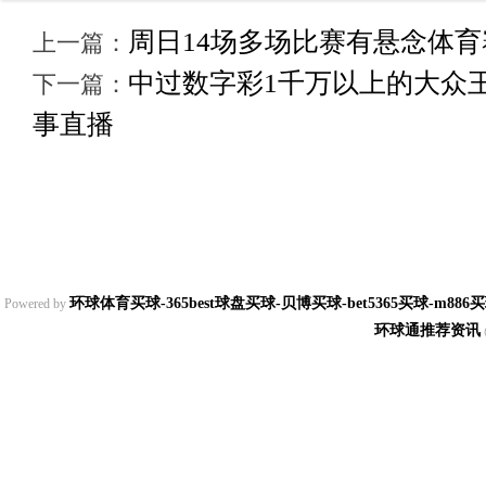
周日14场多场比赛有悬念体
上一篇：
中过数字彩1千万以上的大众
下一篇：
事直播
环球体育买球-365best球盘买球-贝博买球-bet5365买球-m886买
Powered by
环球通推荐资讯