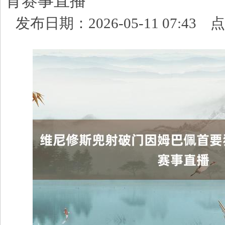
育赛事直播
发布日期：2026-05-11 07:43