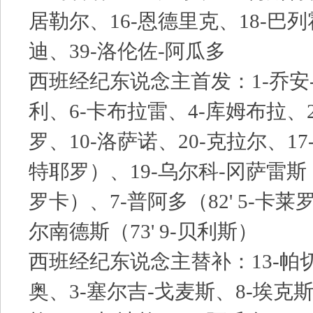
居勒尔、16-恩德里克、18-巴列
迪、39-洛伦佐-阿瓜多
西班经纪东说念主首发：1-乔安-
利、6-卡布拉雷、4-库姆布拉、2
罗、10-洛萨诺、20-克拉尔、17-
特耶罗）、19-乌尔科-冈萨雷斯（6
罗卡）、7-普阿多（82' 5-卡莱
尔南德斯（73' 9-贝利斯）
西班经纪东说念主替补：13-帕切
奥、3-塞尔吉-戈麦斯、8-埃克斯