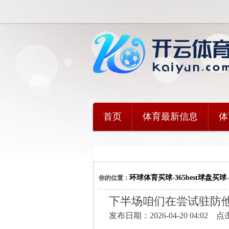
首页
体育最新信息
体
环球体育买球-365best球盘买球-贝
你的位置：
界杯买球网-全讯新2买球-36bet买球网
下半场咱们在尝试驻防
发布日期：2026-04-20 04:02 