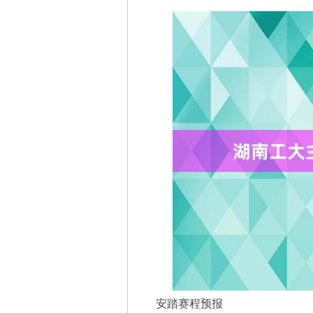
安踏赛程预报