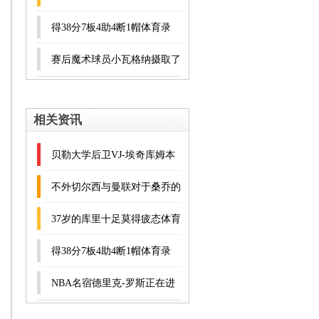
像/图片
得38分7板4助4断1帽体育录
像/图片
赛后魔术球员小瓦格纳摄取了
记者的采访体育录像/图片
相关资讯
贝勒大学后卫VJ-埃奇库姆本
场打出万能阐扬体育录像/图
不外切尔西与曼联对于桑乔的
片
要求包含买断体育录像/图片
37岁的库里十足莫得疲态体育
录像/图片
得38分7板4助4断1帽体育录
像/图片
NBA名宿德里克-罗斯正在进
行中国行体育录像/图片