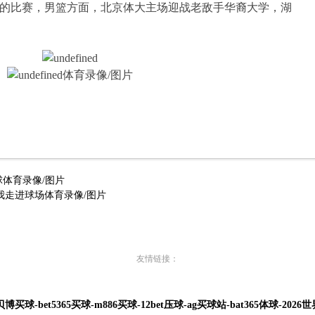
12的比赛，男篮方面，北京体大主场迎战老敌手华裔大学，湖
体育录像/图片
球体育录像/图片
我走进球场体育录像/图片
友情链接：
博买球-bet5365买球-m886买球-12bet压球-ag买球站-bat365体球-20