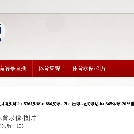
育赛事直播
体育集锦
体育录像/图片
博买球-bet5365买球-m886买球-12bet压球-ag买球站-bat365体球-2026
_体讯环球通推荐资讯
体育录像/图片
>
>
育录像/图片
点击次数：155