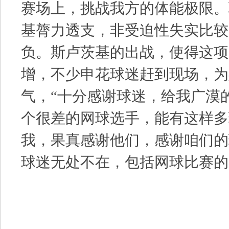
赛场上，挑战我方的体能极限。
基膂力透支，非受迫性失实比较
负。斯卢茨基的出战，使得这项
增，不少申花球迷赶到现场，为
气，“十分感谢球迷，给我广漠
个很差的网球选手，能有这样多
我，果真感谢他们，感谢咱们的
球迷无处不在，包括网球比赛的