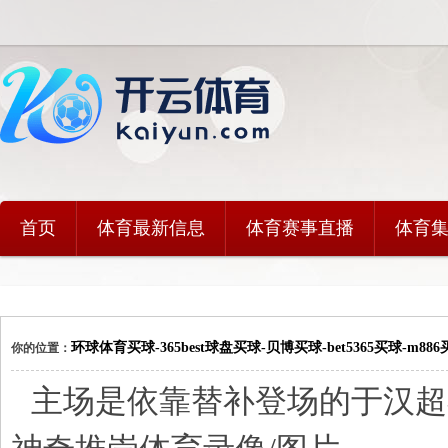
首页
体育最新信息
体育赛事直播
体育
环球体育买球-365best球盘买球-贝博买球-bet5365买球-m886买球
你的位置：
界杯买球网-全讯新2买球-36bet买球网_体讯环球通推荐资讯
体育录像
>
主场是依靠替补登场的于汉超