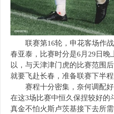
联赛第16轮，申花客场作战
春亚泰，比赛时分是6月29日晚上
以，与天津津门虎的比赛范围后
就要飞赴长春，准备联赛下半程
赛程十分密集，奈何调配好
在这3场比赛中恒久保捏较好的
真金不怕火斯卢茨基接下去所需