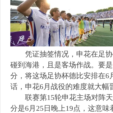
凭证抽签情况，申花在足协
碰到海港，且是客场作战。要是
分，将这场足协杯德比安排在6月
话，申花6月战役的难度就大幅
联赛第15轮申花主场对阵天
分是6月25日晚上19点，这意