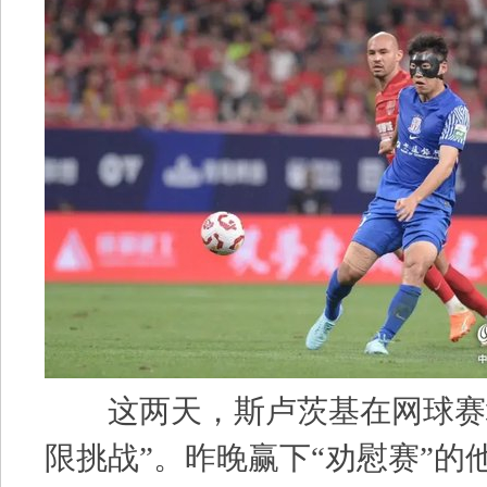
这两天，斯卢茨基在网球赛场
限挑战”。昨晚赢下“劝慰赛”的