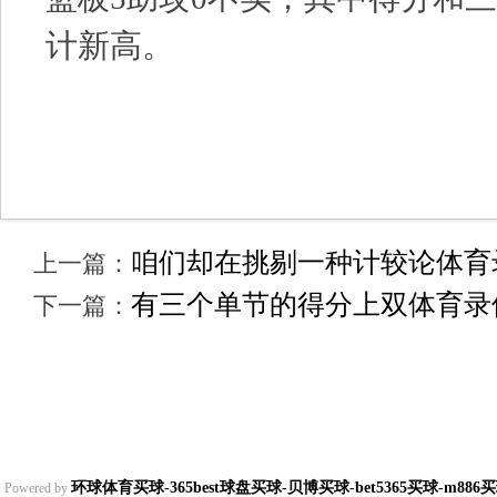
计新高。
咱们却在挑剔一种计较论体育
上一篇：
有三个单节的得分上双体育录
下一篇：
环球体育买球-365best球盘买球-贝博买球-bet5365买球-m886买
Powered by