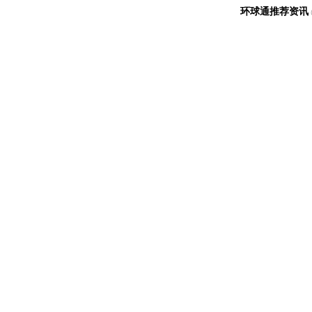
环球通推荐资讯