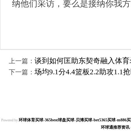
纳他们采访，要么是接纳你我方
谈到如何匡助东契奇融入体育
上一篇：
场均9.1分4.4篮板2.2助攻1.
下一篇：
环球体育买球-365best球盘买球-贝博买球-bet5365买球-m886买
Powered by
环球通推荐资讯