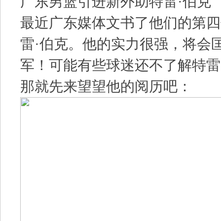
广东男篮引进新外助特雷·伯克
最近广东媒体文书了他们的第四
雷·伯克。他的实力很强，将会
军！可能有些球迷还不了解特雷
那就先来望望他的阅历吧：