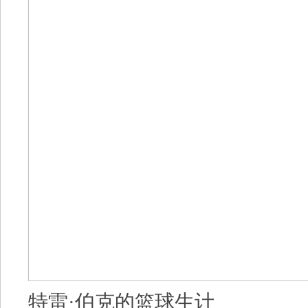
特雷·伯克的篮球生计