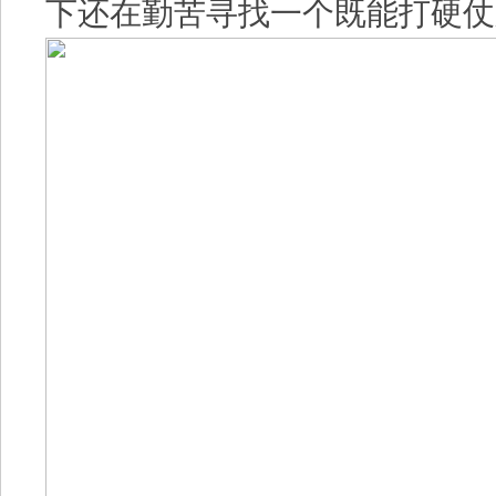
下还在勤苦寻找一个既能打硬仗