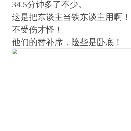
34.5分钟多了不少。
这是把东谈主当铁东谈主用啊！
不受伤才怪！
他们的替补席，险些是卧底！