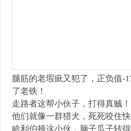
腿筋的老瑕疵又犯了，正负值-1
了老铁！
走路者这帮小伙子，打得真贼！
他们就像一群猎犬，死死咬住快
哈利伯顿这小伙，脑子瓜子转得