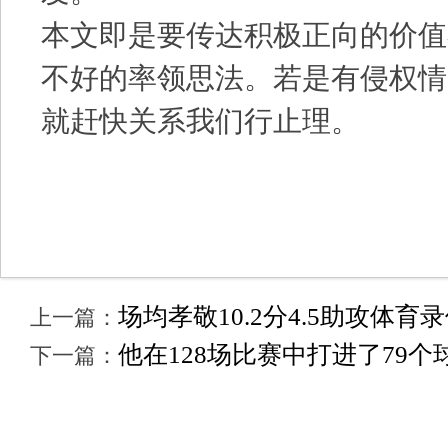
本文即是要传达积极正向的价值
不好的率领思法。若是有侵权情
就赶快关系我们行止理。
场均孝敬10.2分4.5助攻体育
上一篇：
他在128场比赛中打进了79个
下一篇：