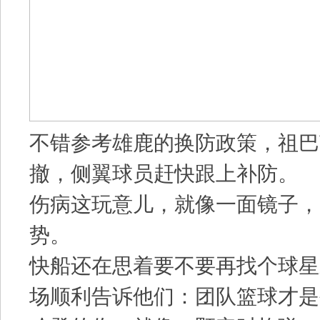
不错参考雄鹿的换防政策，祖巴
撤，侧翼球员赶快跟上补防。
伤病这玩意儿，就像一面镜子，
势。
快船还在思着要不要再找个球星
场顺利告诉他们：团队篮球才是