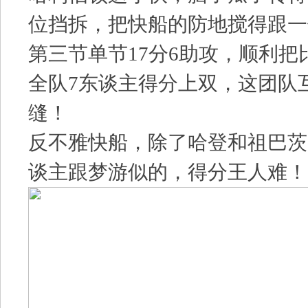
位挡拆，把快船的防地搅得跟一
第三节单节17分6助攻，顺利把
全队7东谈主得分上双，这团队
缝！
反不雅快船，除了哈登和祖巴茨
谈主跟梦游似的，得分王人难！