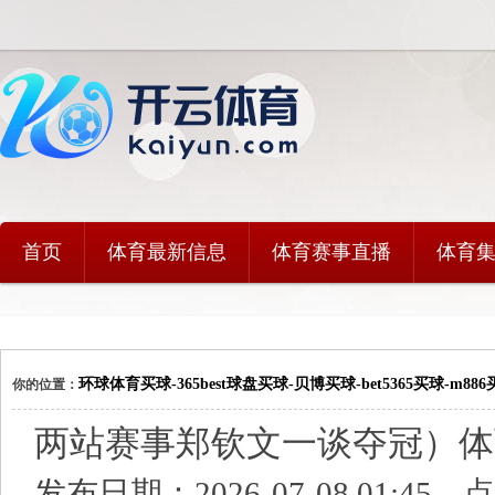
首页
体育最新信息
体育赛事直播
体育
环球体育买球-365best球盘买球-贝博买球-bet5365买球-m886买球
你的位置：
界杯买球网-全讯新2买球-36bet买球网_体讯环球通推荐资讯
体育集锦
>
两站赛事郑钦文一谈夺冠）体
发布日期：2026-07-08 01:45