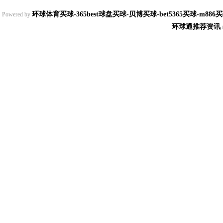
环球体育买球-365best球盘买球-贝博买球-bet5365买球-m886买
Powered by
环球通推荐资讯