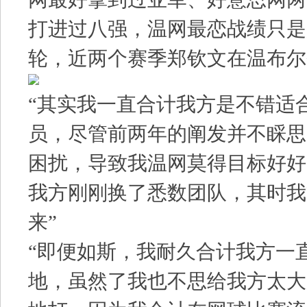
打进过八强，温网最恋战绩只是是
轮，近两个赛季郑钦文在温布尔
“其实我一直合计我方是不错适
员，尽管前两年的阐发并不睬思
困扰，导致我温网莫得目标好好
我方刚刚换了悉数团队，其时我
来”
“即便如斯，我耐久合计我方一
地，虽然了我也不思给我方太大