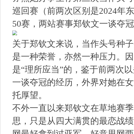
巡回赛（前两次区别是2024年东
50赛，两站赛事郑钦文一谈夺
关于郑钦文来说，当作头号种子
是一种荣誉，亦然一种压力。因
是“理所应当”的，鉴于前两次
一谈夺冠的经历，外界对她在女
托厚望。
不外一直以来郑钦文在草地赛季
思，只是从四大满贯的最恋战绩
网最好拿到过亚军、好意思网两