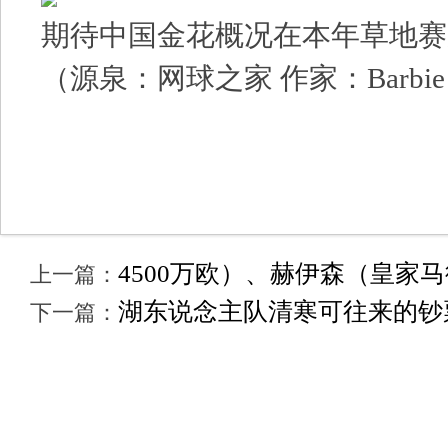
期待中国金花概况在本年草地赛
（源泉：网球之家 作家：Barbi
4500万欧）、赫伊森（皇家
上一篇：
湖东说念主队清寒可往来的钞
下一篇：