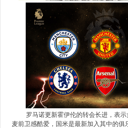
罗马诺更新霍伊伦的转会长进，表示多
麦前卫感酷爱，国米是最新加入其中的