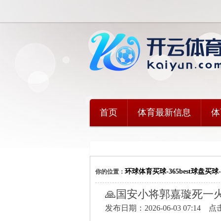
首页
体育最新信息
体
环球体育买球-365best球盘买球-贝
你的位置：
界杯买球网-全讯新2买球-36bet买球网
🙏国安小将郭嘉璇死一
发布日期：2026-06-03 07:14 