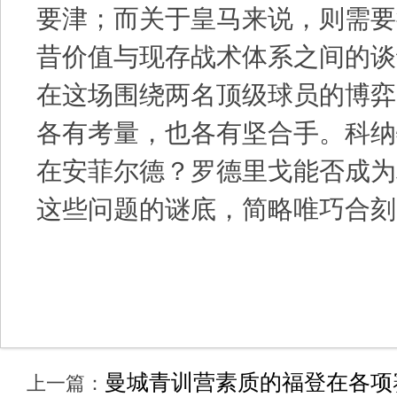
要津；而关于皇马来说，则需要
昔价值与现存战术体系之间的谈
在这场围绕两名顶级球员的博弈
各有考量，也各有坚合手。科纳
在安菲尔德？罗德里戈能否成为
这些问题的谜底，简略唯巧合刻
曼城青训营素质的福登在各项
上一篇：