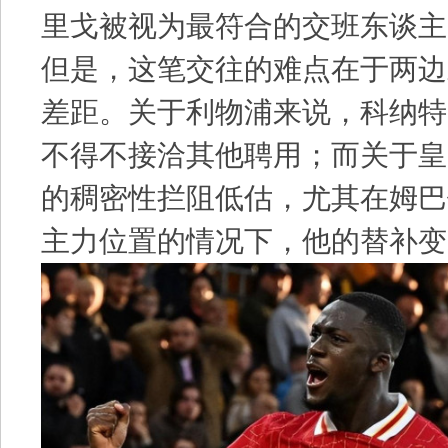
里戈被视为最符合的交班东谈主
但是，这笔交往的难点在于两边
差距。关于利物浦来说，科纳特
不得不接洽其他聘用；而关于皇
的稠密性拦阻低估，尤其在姆巴
主力位置的情况下，他的替补变