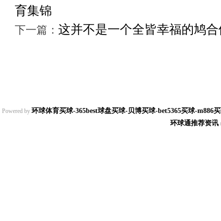
育集锦
这并不是一个全皆幸福的鸠合
下一篇：
环球体育买球-365best球盘买球-贝博买球-bet5365买球-m886买
Powered by
环球通推荐资讯