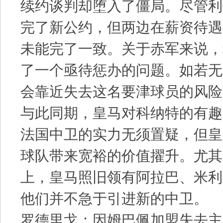
续约谈判却堕入了僵局。尽管利
完了新公约，但两边在薪资待遇
未能完了一致。关于赤军来说，
了一个亟待惩办的问题。如若无
会靠近失去这名要津球员的风险
与此同期，皇马对科纳特的有趣
法国中卫的实力无须置疑，但皇
球队带来宽裕的价值擢升。尤其
上，皇马照旧领有阿拉巴、米利
他们并不急于引进新的中卫。
罗德里戈：因姆巴佩加盟失去主