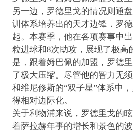
另一边，罗德里戈的情况则通盘
训体系培养出的天才边锋，罗德
起。本赛季，他在各项赛事中出场
粒进球和8次助攻，展现了极高
是，跟着姆巴佩的加盟，罗德里
了极大压缩。尽管他的智力无须
和维尼修斯的“双子星”体系中
得相对边际化。
关于利物浦来说，罗德里戈的眩
着萨拉赫年事的增长和景色的波