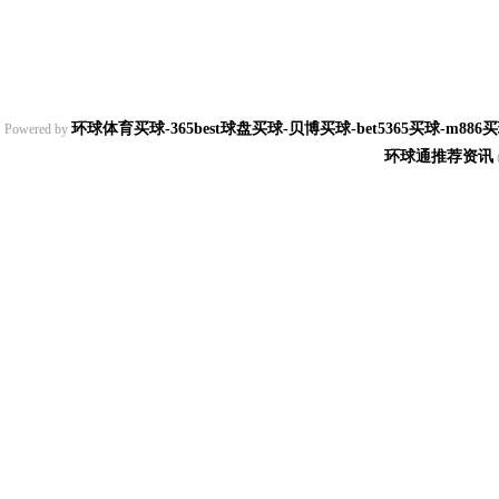
环球体育买球-365best球盘买球-贝博买球-bet5365买球-m886买
Powered by
环球通推荐资讯