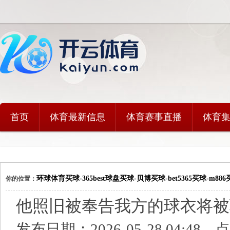
首页
体育最新信息
体育赛事直播
体育
环球体育买球-365best球盘买球-贝博买球-bet5365买球-m886买球
你的位置：
界杯买球网-全讯新2买球-36bet买球网_体讯环球通推荐资讯
体育集锦
>
他照旧被奉告我方的球衣将被
发布日期：2026-05-28 04:48