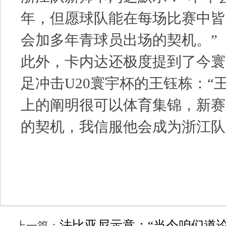
年，但愿球队能在每场比赛中皆
会加多年青球员出场的契机。”
此外，卡内达还极度提到了今寰
足冲击U20寰宇杯的王钰栋：“
上的阐明很可以体育集锦，新赛
的契机，我信服他会成为浙江队
法比亚尼示意：“当今咱们道